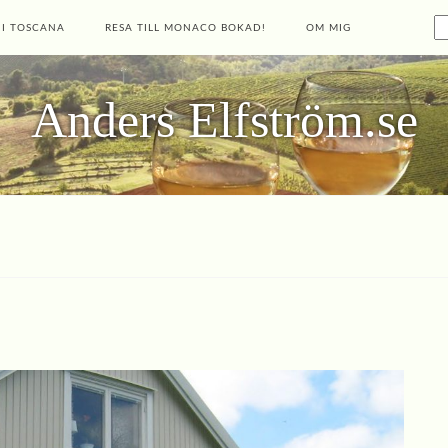
 I TOSCANA
RESA TILL MONACO BOKAD!
OM MIG
Anders Elfström.se